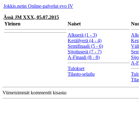
Jokkis.netin Online-palvelut evo IV
Ässä JM XXX, 05.07.2015
Yleinen
Naiset
Nuo
Alkuerä (1 - 3)
Alku
Keräilyerä (4 - 4)
Kerä
Semifinaali (5 - 6)
Väli
Sijoituserä (7 - 7)
Semi
A-Finaali (8 - 8)
Sijo
A-Fi
Tulokset
Tilasto-selailu
Tul
Tila
Viimeisimmät kommentit kisasta: