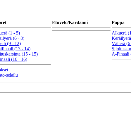
ret
Etuveto/Kardaani
Pappa
erä (1 - 5)
Alkuerä (1
ilyerä (6 - 8)
Keräilyerä
erä (9 - 12)
Välierä (6 
finaali (13 - 14)
Sijoituskar
ituskarsinta (15 - 15)
A-Finaali 
naali (16 - 16)
okset
sto-selailu