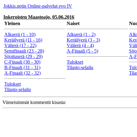
Jokkis.netin Online-palvelut evo IV
Inkeroisten Maastoajo, 05.06.2016
Yleinen
Naiset
Nuo
Alkuerä (1 - 10)
Alkuerä (1 - 2)
Alku
Keräilyerä (11 - 16)
Keräilyerä (3 - 3)
Kerä
Välierä (17 - 22)
Välierä (4 - 4)
Väli
Semifinaali (23 - 28)
A-Finaali (5 - 5)
Sijo
Sijoituserä (29 - 29)
A-Fi
C-Finaali (30 - 30)
Tulokset
B-Finaali (31 - 31)
Tilasto-selailu
Tul
A-Finaali (32 - 32)
Tila
Tulokset
Tilasto-selailu
Viimeisimmät kommentit kisasta: