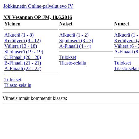
Jokkis.netin Online-palvelut evo IV
XX Vesannon OP-JM, 18.6.2016
Yleinen
Naiset
Nuoret
Alkuerä (1 - 8)
Alkuerä (1 - 2)
Alkuerä (1 -
Keräilyerä (9 - 12)
Sijoituserä (3 - 3)
Keräilyerä (4
Välierä (13 - 18)
A-Finaali (4 - 4)
Välierä (6 - 
Sijoituserä (19 - 19)
A-Finaali (8 
C-Finaali (20 - 20)
Tulokset
B-Finaali (21 - 21)
Tilasto-selailu
Tulokset
A-Finaali (22 - 22)
Tilasto-selai
Tulokset
Tilasto-selailu
Viimeisimmät kommentit kisasta: