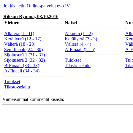
Jokkis.netin Online-palvelut evo IV
Riksun Ryminä, 08.10.2016
Yleinen
Naiset
Nuo
Alkuerä (1 - 11)
Alkuerä (1 - 2)
Alku
Keräilyerä (12 - 17)
Keräilyerä (3 - 3)
Kerä
Välierä (18 - 23)
Välierä (4 - 4)
Väli
Semifinaali (24 - 30)
A-Finaali (5 - 5)
A-Fi
Sijoituserä 1 (31 - 31)
Sijoituserä 2 (32 - 32)
Tulokset
Tul
B-Finaali (33 - 33)
Tilasto-selailu
Tila
A-Finaali (34 - 34)
Tulokset
Tilasto-selailu
Viimeisimmät kommentit kisasta: