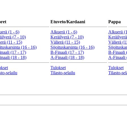
ret
Etuveto/Kardaani
Pappa
erä (1 - 6)
Alkuerä (1 - 6)
Alkuerä (1
ilyerä (7 - 10)
Keräilyerä (7 - 10)
Keräilyerä
erä (11 - 15)
Välierä (11 - 15)
Välierä (1
ituskarsinta (16 - 16)
Sijoituskarsinta (16 - 16)
Sijoituskar
naali (17 - 17)
B-Finaali (17 - 17)
B-Finaali 
naali (18 - 18)
A-Finaali (18 - 18)
A-Finaali 
okset
Tulokset
Tulokset
sto-selailu
Tilasto-selailu
Tilasto-sel