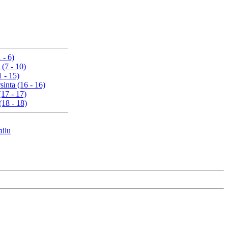
 - 6)
 (7 - 10)
1 - 15)
sinta (16 - 16)
(17 - 17)
(18 - 18)
ailu