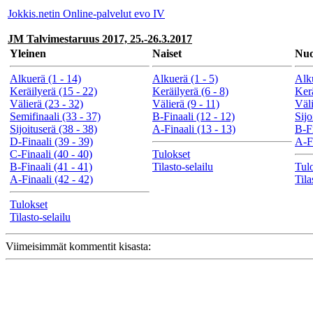
Jokkis.netin Online-palvelut evo IV
JM Talvimestaruus 2017, 25.-26.3.2017
Yleinen
Naiset
Nuo
Alkuerä (1 - 14)
Alkuerä (1 - 5)
Alku
Keräilyerä (15 - 22)
Keräilyerä (6 - 8)
Kerä
Välierä (23 - 32)
Välierä (9 - 11)
Väli
Semifinaali (33 - 37)
B-Finaali (12 - 12)
Sijo
Sijoituserä (38 - 38)
A-Finaali (13 - 13)
B-Fi
D-Finaali (39 - 39)
A-Fi
C-Finaali (40 - 40)
Tulokset
B-Finaali (41 - 41)
Tilasto-selailu
Tul
A-Finaali (42 - 42)
Tila
Tulokset
Tilasto-selailu
Viimeisimmät kommentit kisasta: