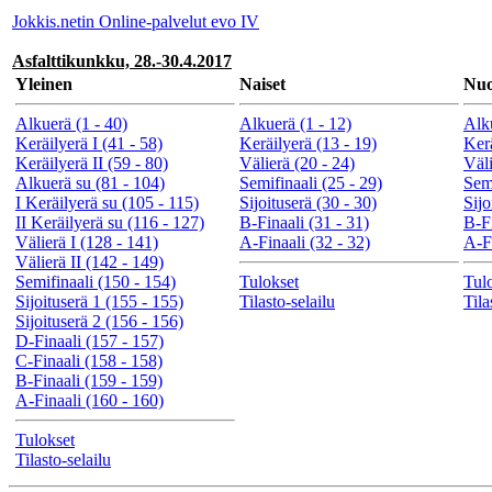
Jokkis.netin Online-palvelut evo IV
Asfalttikunkku, 28.-30.4.2017
Yleinen
Naiset
Nuo
Alkuerä (1 - 40)
Alkuerä (1 - 12)
Alku
Keräilyerä I (41 - 58)
Keräilyerä (13 - 19)
Kerä
Keräilyerä II (59 - 80)
Välierä (20 - 24)
Väli
Alkuerä su (81 - 104)
Semifinaali (25 - 29)
Semi
I Keräilyerä su (105 - 115)
Sijoituserä (30 - 30)
Sijo
II Keräilyerä su (116 - 127)
B-Finaali (31 - 31)
B-Fi
Välierä I (128 - 141)
A-Finaali (32 - 32)
A-Fi
Välierä II (142 - 149)
Semifinaali (150 - 154)
Tulokset
Tul
Sijoituserä 1 (155 - 155)
Tilasto-selailu
Tila
Sijoituserä 2 (156 - 156)
D-Finaali (157 - 157)
C-Finaali (158 - 158)
B-Finaali (159 - 159)
A-Finaali (160 - 160)
Tulokset
Tilasto-selailu