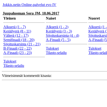
Jokkis.netin Online-palvelut evo IV
Juupaluoman Sora JM, 18.06.2017
Yleinen
Naiset
Nuoret
Alkuerä (1 - 7)
Alkuerä (1 - 2)
Alkuerä (1 -
Keräilyerä (8 - 11)
Keräilyerä (3 - 3)
Keräilyerä (
Välierä (12 - 17)
Sijoituskarsinta (4 - 4)
Sijoituskarsi
Semifinaali (18 - 20)
A-Finaali (5 - 5)
A-Finaali (5
Sijoituskarsinta (21 - 21)
B-Finaali (22 - 22)
Tulokset
Tulokset
A-Finaali (23 - 23)
Tilasto-selailu
Tilasto-selai
Tulokset
Tilasto-selailu
Viimeisimmät kommentit kisasta: