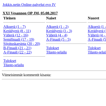
Jokkis.netin Online-palvelut evo IV
XXI Vesannon OP JM, 05.08.2017
Yleinen
Naiset
Nuoret
Alkuerä (1 - 7)
Alkuerä (1 - 2)
Alkuerä (1 -
Keräilyerä (8 - 11)
Keräilyerä (3 - 3)
Keräilyerä (
Välierä (12 - 16)
Välierä (4 - 4)
Välierä (4 -
Semifinaali (17 - 19)
A-Finaali (5 - 5)
A-Finaali (5
Sijoituskarsinta (20 - 20)
B-Finaali (21 - 21)
Tulokset
Tulokset
A-Finaali (22 - 22)
Tilasto-selailu
Tilasto-selai
Tulokset
Tilasto-selailu
Viimeisimmät kommentit kisasta: