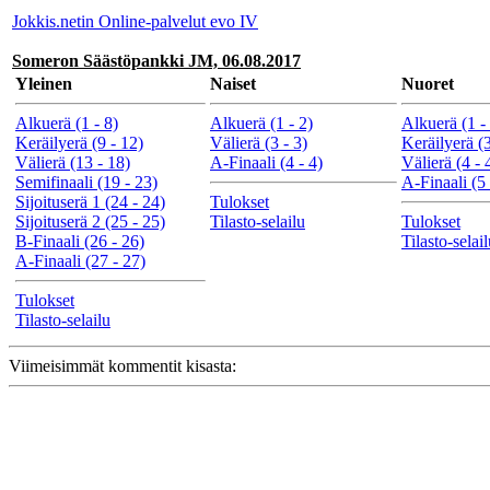
Jokkis.netin Online-palvelut evo IV
Someron Säästöpankki JM, 06.08.2017
Yleinen
Naiset
Nuoret
Alkuerä (1 - 8)
Alkuerä (1 - 2)
Alkuerä (1 -
Keräilyerä (9 - 12)
Välierä (3 - 3)
Keräilyerä (3
Välierä (13 - 18)
A-Finaali (4 - 4)
Välierä (4 - 
Semifinaali (19 - 23)
A-Finaali (5 
Sijoituserä 1 (24 - 24)
Tulokset
Sijoituserä 2 (25 - 25)
Tilasto-selailu
Tulokset
B-Finaali (26 - 26)
Tilasto-selai
A-Finaali (27 - 27)
Tulokset
Tilasto-selailu
Viimeisimmät kommentit kisasta: