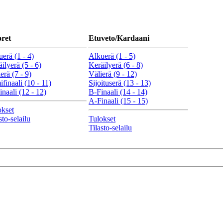
ret
Etuveto/Kardaani
erä (1 - 4)
Alkuerä (1 - 5)
ilyerä (5 - 6)
Keräilyerä (6 - 8)
erä (7 - 9)
Välierä (9 - 12)
finaali (10 - 11)
Sijoituserä (13 - 13)
naali (12 - 12)
B-Finaali (14 - 14)
A-Finaali (15 - 15)
okset
sto-selailu
Tulokset
Tilasto-selailu