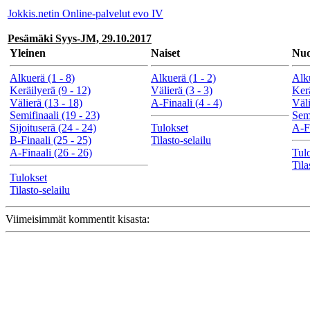
Jokkis.netin Online-palvelut evo IV
Pesämäki Syys-JM, 29.10.2017
Yleinen
Naiset
Nuo
Alkuerä (1 - 8)
Alkuerä (1 - 2)
Alku
Keräilyerä (9 - 12)
Välierä (3 - 3)
Kerä
Välierä (13 - 18)
A-Finaali (4 - 4)
Väli
Semifinaali (19 - 23)
Semi
Sijoituserä (24 - 24)
Tulokset
A-Fi
B-Finaali (25 - 25)
Tilasto-selailu
A-Finaali (26 - 26)
Tul
Tila
Tulokset
Tilasto-selailu
Viimeisimmät kommentit kisasta: