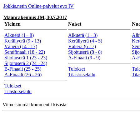
Jokkis.netin Online-palvelut evo IV
Maanrakennus JM, 30.7.2017
Yleinen
Naiset
Nuo
Alkuerä (1 - 8)
Alkuerä (1 - 3)
Alku
Keräilyerä (9 - 13)
Keräilyerä (4 - 5)
Kerä
Välierä (14 - 17)
Välierä (6 - 7)
Semi
Semifinaali (18 - 22)
Sijoituserä (8 - 8)
Sijo
Sijoituserä 1 (23 - 23)
A-Finaali (9 - 9)
A-Fi
Sijoituserä 2 (24 - 24)
B-Finaali (25 - 25)
Tulokset
Tul
A-Finaali (26 - 26)
Tilasto-selailu
Tila
Tulokset
Tilasto-selailu
Viimeisimmät kommentit kisasta: