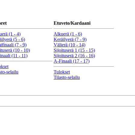
ret
Etuveto/Kardaani
erä (1 - 4)
Alkuerä (1 - 6)
ilyerä (5 - 6)
Keräilyerä (7 - 9)
finaali (7 - 9)
Välierä (10 - 14)
ituserä (10 - 10)
Sijoituserä 1 (15 - 15)
naali (11 - 11)
Sijoituserä 2 (16 - 16)
A-Finaali (17 - 17)
okset
sto-selailu
Tulokset
Tilasto-selailu