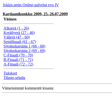
Jokkis.netin Online-palvelut evo IV
Kardaanikunkku 2009, 25.-26.07.2009
Yleinen
Alkuerä (1 - 26)
Keräilyerä (27 - 46)
Välierä (47 - 60)
Semifinaali (61 - 67)
Sijoituskarsinta 1 (68 - 68)
Sijoituskarsinta 2 (69 - 69)
C-Finaali (70 - 70)
B-Finaali (71 - 71)
A-Finaali (72 - 72)
Tulokset
Tilasto-selailu
Viimeisimmät kommentit kisasta: