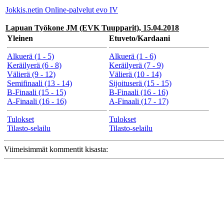
Jokkis.netin Online-palvelut evo IV
Lapuan Työkone JM (EVK Tuupparit), 15.04.2018
Yleinen
Etuveto/Kardaani
Alkuerä (1 - 5)
Alkuerä (1 - 6)
Keräilyerä (6 - 8)
Keräilyerä (7 - 9)
Välierä (9 - 12)
Välierä (10 - 14)
Semifinaali (13 - 14)
Sijoituserä (15 - 15)
B-Finaali (15 - 15)
B-Finaali (16 - 16)
A-Finaali (16 - 16)
A-Finaali (17 - 17)
Tulokset
Tulokset
Tilasto-selailu
Tilasto-selailu
Viimeisimmät kommentit kisasta: