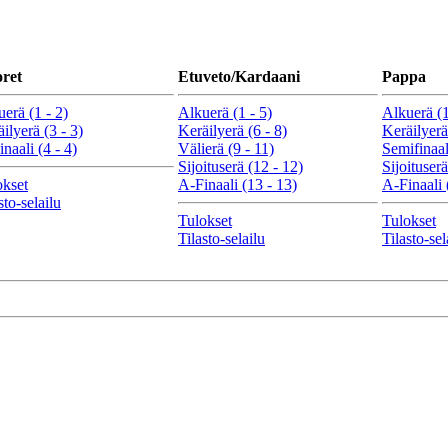
ret
Etuveto/Kardaani
Pappa
erä (1 - 2)
Alkuerä (1 - 5)
Alkuerä (1
ilyerä (3 - 3)
Keräilyerä (6 - 8)
Keräilyerä
naali (4 - 4)
Välierä (9 - 11)
Semifinaali
Sijoituserä (12 - 12)
Sijoituserä
okset
A-Finaali (13 - 13)
A-Finaali 
sto-selailu
Tulokset
Tulokset
Tilasto-selailu
Tilasto-sel