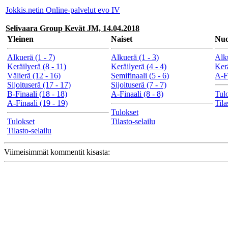
Jokkis.netin Online-palvelut evo IV
Selivaara Group Kevät JM, 14.04.2018
Yleinen
Naiset
Nuo
Alkuerä (1 - 7)
Alkuerä (1 - 3)
Alku
Keräilyerä (8 - 11)
Keräilyerä (4 - 4)
Kerä
Välierä (12 - 16)
Semifinaali (5 - 6)
A-Fi
Sijoituserä (17 - 17)
Sijoituserä (7 - 7)
B-Finaali (18 - 18)
A-Finaali (8 - 8)
Tul
A-Finaali (19 - 19)
Tila
Tulokset
Tulokset
Tilasto-selailu
Tilasto-selailu
Viimeisimmät kommentit kisasta: