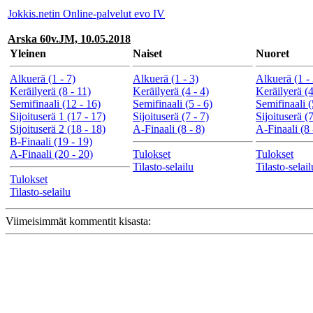
Jokkis.netin Online-palvelut evo IV
Arska 60v.JM, 10.05.2018
Yleinen
Naiset
Nuoret
Alkuerä (1 - 7)
Alkuerä (1 - 3)
Alkuerä (1 - 
Keräilyerä (8 - 11)
Keräilyerä (4 - 4)
Keräilyerä (4
Semifinaali (12 - 16)
Semifinaali (5 - 6)
Semifinaali (
Sijoituserä 1 (17 - 17)
Sijoituserä (7 - 7)
Sijoituserä (7
Sijoituserä 2 (18 - 18)
A-Finaali (8 - 8)
A-Finaali (8 
B-Finaali (19 - 19)
A-Finaali (20 - 20)
Tulokset
Tulokset
Tilasto-selailu
Tilasto-selail
Tulokset
Tilasto-selailu
Viimeisimmät kommentit kisasta: