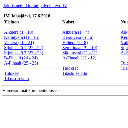
Jokkis.netin Online-palvelut evo IV
JM Jalasjärvi, 17.6.2018
Yleinen
Naiset
Nuo
Alkuerä (1 - 10)
Alkuerä (1 - 4)
Alku
Keräilyerä (11 - 15)
Keräilyerä (5 - 6)
Kerä
Välierä (16 - 21)
Välierä (7 - 8)
Väli
Sijoituserä 1 (22 - 22)
Semifinaali (9 - 10)
Sijo
Sijoituserä 2 (23 - 23)
Sijoituserä (11 - 11)
A-Fi
B-Finaali (24 - 24)
A-Finaali (12 - 12)
A-Finaali (25 - 25)
Tul
Tulokset
Tila
Tulokset
Tilasto-selailu
Tilasto-selailu
Viimeisimmät kommentit kisasta: