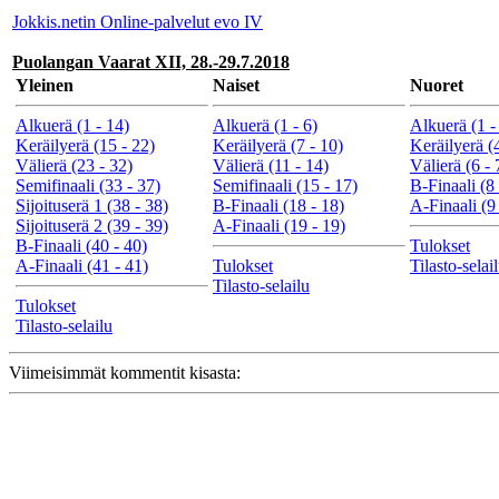
Jokkis.netin Online-palvelut evo IV
Puolangan Vaarat XII, 28.-29.7.2018
Yleinen
Naiset
Nuoret
Alkuerä (1 - 14)
Alkuerä (1 - 6)
Alkuerä (1 -
Keräilyerä (15 - 22)
Keräilyerä (7 - 10)
Keräilyerä (4
Välierä (23 - 32)
Välierä (11 - 14)
Välierä (6 - 
Semifinaali (33 - 37)
Semifinaali (15 - 17)
B-Finaali (8 
Sijoituserä 1 (38 - 38)
B-Finaali (18 - 18)
A-Finaali (9 
Sijoituserä 2 (39 - 39)
A-Finaali (19 - 19)
B-Finaali (40 - 40)
Tulokset
A-Finaali (41 - 41)
Tulokset
Tilasto-selai
Tilasto-selailu
Tulokset
Tilasto-selailu
Viimeisimmät kommentit kisasta: