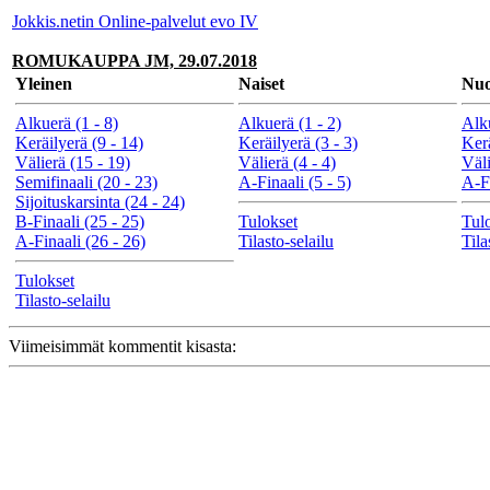
Jokkis.netin Online-palvelut evo IV
ROMUKAUPPA JM, 29.07.2018
Yleinen
Naiset
Nuo
Alkuerä (1 - 8)
Alkuerä (1 - 2)
Alku
Keräilyerä (9 - 14)
Keräilyerä (3 - 3)
Kerä
Välierä (15 - 19)
Välierä (4 - 4)
Väli
Semifinaali (20 - 23)
A-Finaali (5 - 5)
A-Fi
Sijoituskarsinta (24 - 24)
B-Finaali (25 - 25)
Tulokset
Tul
A-Finaali (26 - 26)
Tilasto-selailu
Tila
Tulokset
Tilasto-selailu
Viimeisimmät kommentit kisasta: