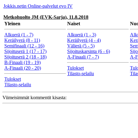
Jokkis.netin Online-palvelut evo IV
Metkohuolto JM (EVK-Sarja), 11.8.2018
Yleinen
Naiset
Nuo
Alkuerä (1 - 7)
Alkuerä (1 - 3)
Alku
Keräilyerä (8 - 11)
Keräilyerä (4 - 4)
Kerä
Semifinaali (12 - 16)
Välierä (5 - 5)
Semi
Sijoituserä 1 (17 - 17)
Sijoituskarsinta (6 - 6)
Sijo
Sijoituserä 2 (18 - 18)
A-Finaali (7 - 7)
A-Fi
B-Finaali (19 - 19)
A-Finaali (20 - 20)
Tulokset
Tul
Tilasto-selailu
Tila
Tulokset
Tilasto-selailu
Viimeisimmät kommentit kisasta: