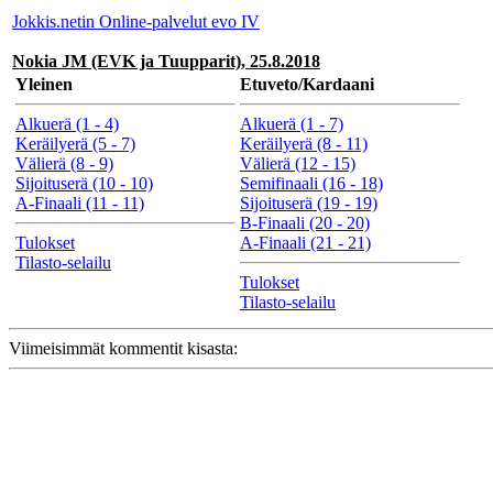
Jokkis.netin Online-palvelut evo IV
Nokia JM (EVK ja Tuupparit), 25.8.2018
Yleinen
Etuveto/Kardaani
Alkuerä (1 - 4)
Alkuerä (1 - 7)
Keräilyerä (5 - 7)
Keräilyerä (8 - 11)
Välierä (8 - 9)
Välierä (12 - 15)
Sijoituserä (10 - 10)
Semifinaali (16 - 18)
A-Finaali (11 - 11)
Sijoituserä (19 - 19)
B-Finaali (20 - 20)
Tulokset
A-Finaali (21 - 21)
Tilasto-selailu
Tulokset
Tilasto-selailu
Viimeisimmät kommentit kisasta: