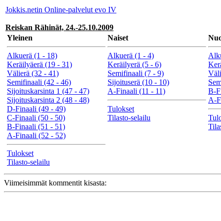
Jokkis.netin Online-palvelut evo IV
Reiskan Rähinät, 24.-25.10.2009
Yleinen
Naiset
Nuo
Alkuerä (1 - 18)
Alkuerä (1 - 4)
Alku
Keräilyäerä (19 - 31)
Keräilyerä (5 - 6)
Kerä
Välierä (32 - 41)
Semifinaali (7 - 9)
Väli
Semifinaali (42 - 46)
Sijoituserä (10 - 10)
Semi
Sijoituskarsinta 1 (47 - 47)
A-Finaali (11 - 11)
B-Fi
Sijoituskarsinta 2 (48 - 48)
A-Fi
D-Finaali (49 - 49)
Tulokset
C-Finaali (50 - 50)
Tilasto-selailu
Tul
B-Finaali (51 - 51)
Tila
A-Finaali (52 - 52)
Tulokset
Tilasto-selailu
Viimeisimmät kommentit kisasta: