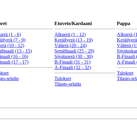
ret
Etuveto/Kardaani
Pappa
erä (1 - 6)
Alkuerä (1 - 12)
Alkuerä (1
ilyerä (7 - 9)
Keräilyerä (13 - 19)
Keräilyerä
erä (10 - 12)
Välierä (20 - 24)
Välierä (1
finaali (13 - 15)
Semifinaali (25 - 29)
Sijoituskar
naali (16 - 16)
Sijoituserä (30 - 30)
B-Finaali 
naali (17 - 17)
B-Finaali (31 - 31)
A-Finaali 
A-Finaali (32 - 32)
okset
Tulokset
sto-selailu
Tulokset
Tilasto-sel
Tilasto-selailu