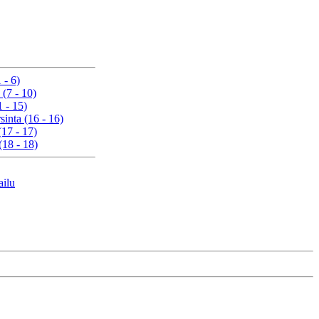
 - 6)
 (7 - 10)
1 - 15)
sinta (16 - 16)
(17 - 17)
(18 - 18)
ailu