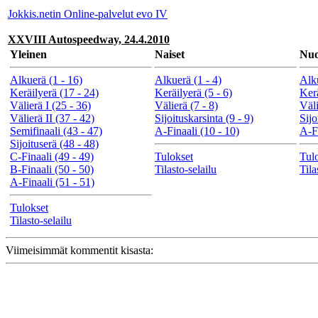
Jokkis.netin Online-palvelut evo IV
XXVIII Autospeedway, 24.4.2010
Yleinen
Naiset
Nuo
Alkuerä (1 - 16)
Alkuerä (1 - 4)
Alku
Keräilyerä (17 - 24)
Keräilyerä (5 - 6)
Kerä
Välierä I (25 - 36)
Välierä (7 - 8)
Väli
Välierä II (37 - 42)
Sijoituskarsinta (9 - 9)
Sijo
Semifinaali (43 - 47)
A-Finaali (10 - 10)
A-Fi
Sijoituserä (48 - 48)
C-Finaali (49 - 49)
Tulokset
Tul
B-Finaali (50 - 50)
Tilasto-selailu
Tila
A-Finaali (51 - 51)
Tulokset
Tilasto-selailu
Viimeisimmät kommentit kisasta: