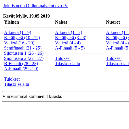
Jokkis.netin Online-palvelut evo IV
Kevät Mylly, 19.05.2019
Yleinen
Naiset
Nuoret
Alkuerä (1 - 9)
Alkuerä (1 - 2)
Alkuerä (1 -
Keräilyerä (10 - 15)
Keräilyerä (3 - 3)
Keräilyerä (3
Välierä (16 - 20)
Välierä (4 - 4)
Välierä (4 - 
Semifinaali (21 - 25)
A-Finaali (5 - 5)
A-Finaali (5 
Sijoituserä 1 (26 - 26)
Sijoituserä 2 (27 - 27)
Tulokset
Tulokset
B-Finaali (28 - 28)
Tilasto-selailu
Tilasto-selai
A-Finaali (29 - 29)
Tulokset
Tilasto-selailu
Viimeisimmät kommentit kisasta: