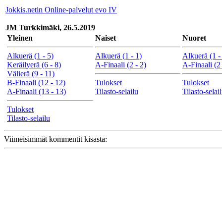
Jokkis.netin Online-palvelut evo IV
JM Turkkimäki, 26.5.2019
Yleinen
Naiset
Nuoret
Alkuerä (1 - 5)
Alkuerä (1 - 1)
Alkuerä (1 -
Keräilyerä (6 - 8)
A-Finaali (2 - 2)
A-Finaali (2 
Välierä (9 - 11)
B-Finaali (12 - 12)
Tulokset
Tulokset
A-Finaali (13 - 13)
Tilasto-selailu
Tilasto-selai
Tulokset
Tilasto-selailu
Viimeisimmät kommentit kisasta: