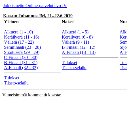
Jokkis.netin Online-palvelut evo IV
Kassun Juhannus JM, 21.-22.6.2019
Yleinen
Naiset
Nuo
Alkuerä (1 - 10)
Alkuerä (1 - 5)
Alku
Keräilyerä (11 - 16)
Keräilyerä (6 - 8)
Kerä
Välierä (17 - 22)
Välierä (9 - 11)
Semi
Semifinaali (23 - 28)
B-Finaali (12 - 12)
Sijo
Sijoituserä (29 - 29)
A-Finaali (13 - 13)
A-Fi
C-Finaali (30 - 30)
B-Finaali (31 - 31)
Tulokset
Tul
A-Finaali (32 - 32)
Tilasto-selailu
Tila
Tulokset
Tilasto-selailu
Viimeisimmät kommentit kisasta: