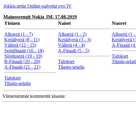
Jokkis.netin Online-palvelut evo IV
Mainosrengit Nokia JM, 17.08.2019
Yleinen
Naiset
Nuoret
Alkuerä (1 - 7)
Alkuerä (1 - 2)
Alkuerä (1 -
Keräilyerä (8 - 11)
Keräilyerä (3 - 3)
Keräilyerä (3
Välierä (12 - 15)
Välierä (4 - 4)
A-Finaali (4 
Semifinaali (16 - 18)
A-Finaali (5 - 5)
Sijoituserä (19 - 19)
Tulokset
B-Finaali (20 - 20)
Tulokset
Tilasto-selai
A-Finaali (21 - 21)
Tilasto-selailu
Tulokset
Tilasto-selailu
Viimeisimmät kommentit kisasta: