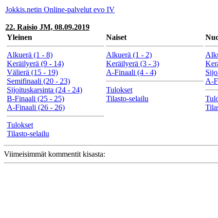
Jokkis.netin Online-palvelut evo IV
22. Raisio JM, 08.09.2019
Yleinen
Naiset
Nuo
Alkuerä (1 - 8)
Alkuerä (1 - 2)
Alku
Keräilyerä (9 - 14)
Keräilyerä (3 - 3)
Kerä
Välierä (15 - 19)
A-Finaali (4 - 4)
Sijo
Semifinaali (20 - 23)
A-Fi
Sijoituskarsinta (24 - 24)
Tulokset
B-Finaali (25 - 25)
Tilasto-selailu
Tul
A-Finaali (26 - 26)
Tila
Tulokset
Tilasto-selailu
Viimeisimmät kommentit kisasta: