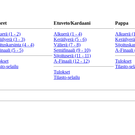
ret
Etuveto/Kardaani
Pappa
erä (1 - 2)
Alkuerä (1 - 4)
Alkuerä (1
ilyerä (3 - 3)
Keräilyerä (5 - 6)
Keräilyerä
ituskarsinta (4 - 4)
Välierä (7 - 8)
Sijoituskar
naali (5 - 5)
Semifinaali (9 - 10)
A-Finaali 
Sijoituserä (11 - 11)
okset
A-Finaali (12 - 12)
Tulokset
sto-selailu
Tilasto-sel
Tulokset
Tilasto-selailu