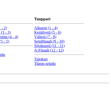
Tuuppari
 - 2)
Alkuerä (1 - 4)
 (3 - 3)
Keräilyerä (5 - 6)
sinta (4 - 4)
Välierä (7 - 8)
(5 - 5)
Semifinaali (9 - 10)
Sijoituserä (11 - 11)
A-Finaali (12 - 12)
ailu
Tulokset
Tilasto-selailu