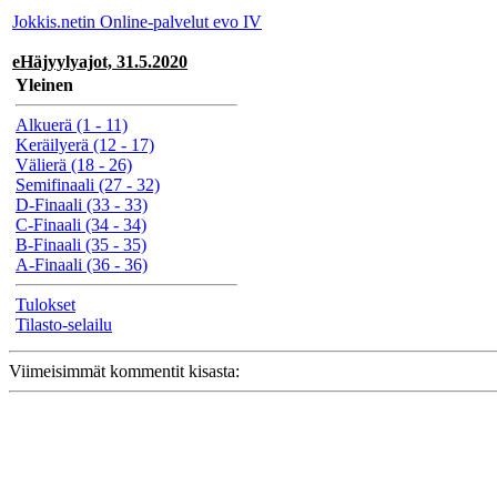
Jokkis.netin Online-palvelut evo IV
eHäjyylyajot, 31.5.2020
Yleinen
Alkuerä (1 - 11)
Keräilyerä (12 - 17)
Välierä (18 - 26)
Semifinaali (27 - 32)
D-Finaali (33 - 33)
C-Finaali (34 - 34)
B-Finaali (35 - 35)
A-Finaali (36 - 36)
Tulokset
Tilasto-selailu
Viimeisimmät kommentit kisasta: