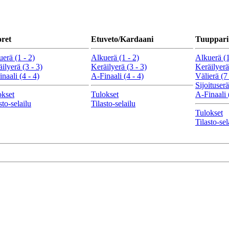
ret
Etuveto/Kardaani
Tuuppari
erä (1 - 2)
Alkuerä (1 - 2)
Alkuerä (1
ilyerä (3 - 3)
Keräilyerä (3 - 3)
Keräilyerä
naali (4 - 4)
A-Finaali (4 - 4)
Välierä (7 
Sijoituserä
okset
Tulokset
A-Finaali 
sto-selailu
Tilasto-selailu
Tulokset
Tilasto-sel