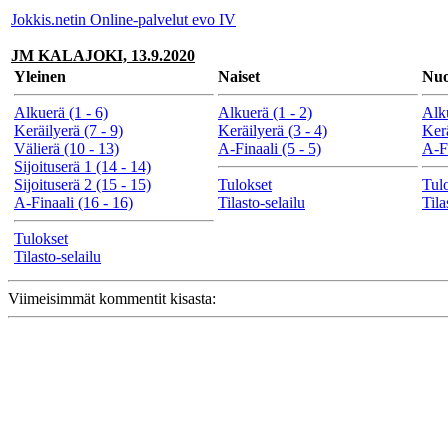
Jokkis.netin Online-palvelut evo IV
JM KALAJOKI, 13.9.2020
Yleinen
Naiset
Nuo
Alkuerä (1 - 6)
Alkuerä (1 - 2)
Alku
Keräilyerä (7 - 9)
Keräilyerä (3 - 4)
Kerä
Välierä (10 - 13)
A-Finaali (5 - 5)
A-Fi
Sijoituserä 1 (14 - 14)
Sijoituserä 2 (15 - 15)
Tulokset
Tul
A-Finaali (16 - 16)
Tilasto-selailu
Tila
Tulokset
Tilasto-selailu
Viimeisimmät kommentit kisasta: