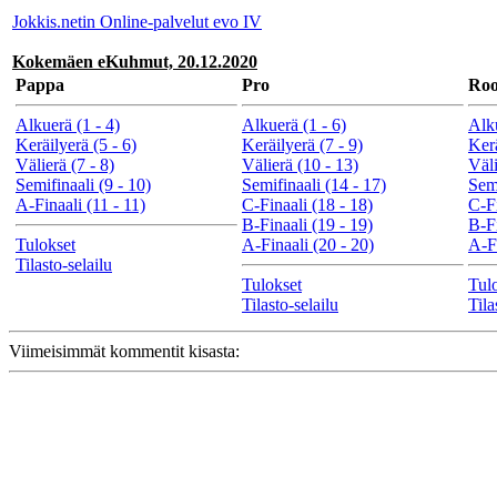
Jokkis.netin Online-palvelut evo IV
Kokemäen eKuhmut, 20.12.2020
Pappa
Pro
Roo
Alkuerä (1 - 4)
Alkuerä (1 - 6)
Alku
Keräilyerä (5 - 6)
Keräilyerä (7 - 9)
Kerä
Välierä (7 - 8)
Välierä (10 - 13)
Väli
Semifinaali (9 - 10)
Semifinaali (14 - 17)
Semi
A-Finaali (11 - 11)
C-Finaali (18 - 18)
C-Fi
B-Finaali (19 - 19)
B-Fi
Tulokset
A-Finaali (20 - 20)
A-Fi
Tilasto-selailu
Tulokset
Tul
Tilasto-selailu
Tila
Viimeisimmät kommentit kisasta: