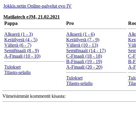
Jokkis.netin Online-palvelut evo IV
Matilatech eJM, 21.02.2021
Pappa
Pro
Roo
Alkuerä (1 - 3)
Alkuerä (1 - 6)
Alku
Keräilyerä (4 - 5)
Keräilyerä (7 - 9)
Kerä
Välierä (6 - 7)
Välierä (10 - 13)
Väli
Semifinaali (8 - 9)
Semifinaali (14 - 17)
Semi
A-Finaali (10 - 10)
C-Finaali (18 - 18)
C-Fi
B-Finaali (19 - 19)
B-Fi
Tulokset
A-Finaali (20 - 20)
A-Fi
Tilasto-selailu
Tulokset
Tul
Tilasto-selailu
Tila
Viimeisimmät kommentit kisasta: