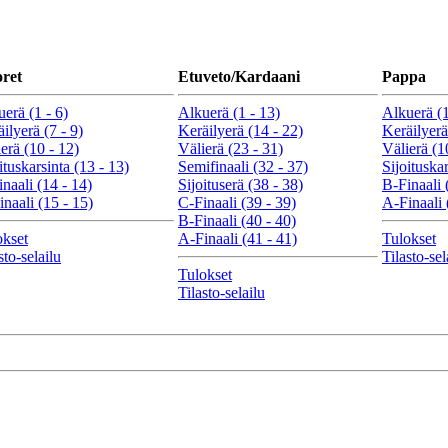
ret
Etuveto/Kardaani
Pappa
erä (1 - 6)
Alkuerä (1 - 13)
Alkuerä (1
ilyerä (7 - 9)
Keräilyerä (14 - 22)
Keräilyerä
erä (10 - 12)
Välierä (23 - 31)
Välierä (1
ituskarsinta (13 - 13)
Semifinaali (32 - 37)
Sijoituskar
naali (14 - 14)
Sijoituserä (38 - 38)
B-Finaali 
naali (15 - 15)
C-Finaali (39 - 39)
A-Finaali 
B-Finaali (40 - 40)
okset
A-Finaali (41 - 41)
Tulokset
sto-selailu
Tilasto-sel
Tulokset
Tilasto-selailu