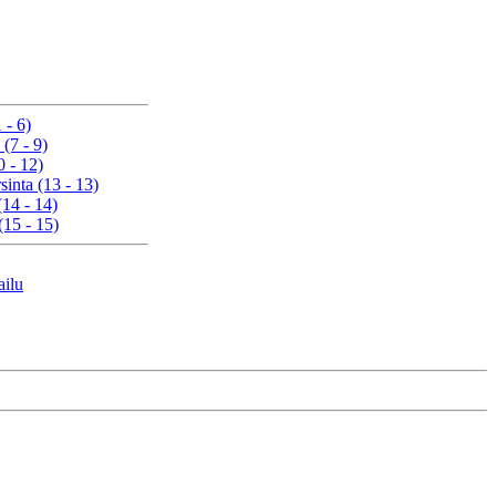
 - 6)
 (7 - 9)
0 - 12)
sinta (13 - 13)
(14 - 14)
(15 - 15)
ailu