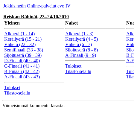
Jokkis.netin Online-palvelut evo IV
Reiskan Rähinät, 23.-24.10.2010
Yleinen
Naiset
Nuo
Alkuerä (1 - 14)
Alkuerä (1 - 3)
Alku
Keräilyerä (15 - 21)
Keräilyerä (4 - 5)
Kerä
Välierä (22 - 32)
Välierä (6 - 7)
Väli
Semifinaali (33 - 38)
Sijoituserä (8 - 8)
Sijo
Sijoituserä (39 - 39)
A-Finaali (9 - 9)
B-Fi
D-Finaali (40 - 40)
A-Fi
C-Finaali (41 - 41)
Tulokset
B-Finaali (42 - 42)
Tilasto-selailu
Tul
A-Finaali (43 - 43)
Tila
Tulokset
Tilasto-selailu
Viimeisimmät kommentit kisasta: