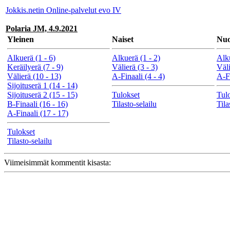
Jokkis.netin Online-palvelut evo IV
Polaria JM, 4.9.2021
Yleinen
Naiset
Nuo
Alkuerä (1 - 6)
Alkuerä (1 - 2)
Alku
Keräilyerä (7 - 9)
Välierä (3 - 3)
Väli
Välierä (10 - 13)
A-Finaali (4 - 4)
A-Fi
Sijoituserä 1 (14 - 14)
Sijoituserä 2 (15 - 15)
Tulokset
Tul
B-Finaali (16 - 16)
Tilasto-selailu
Tila
A-Finaali (17 - 17)
Tulokset
Tilasto-selailu
Viimeisimmät kommentit kisasta: