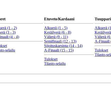
ret
Etuveto/Kardaani
Tuuppari
erä (1 - 2)
Alkuerä (1 - 5)
Alkuerä (1
erä (3 - 3)
Keräilyerä (6 - 8)
Keräilyerä
naali (4 - 4)
Välierä (9 - 11)
Välierä (6 
Semifinaali (12 - 13)
A-Finaali 
okset
Sijoituskarsinta (14 - 14)
sto-selailu
A-Finaali (15 - 15)
Tulokset
Tilasto-sel
Tulokset
Tilasto-selailu