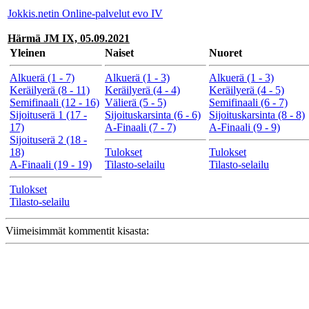
Jokkis.netin Online-palvelut evo IV
Härmä JM IX, 05.09.2021
Yleinen
Naiset
Nuoret
Alkuerä (1 - 7)
Alkuerä (1 - 3)
Alkuerä (1 - 3)
Keräilyerä (8 - 11)
Keräilyerä (4 - 4)
Keräilyerä (4 - 5)
Semifinaali (12 - 16)
Välierä (5 - 5)
Semifinaali (6 - 7)
Sijoituserä 1 (17 -
Sijoituskarsinta (6 - 6)
Sijoituskarsinta (8 - 8)
17)
A-Finaali (7 - 7)
A-Finaali (9 - 9)
Sijoituserä 2 (18 -
18)
Tulokset
Tulokset
A-Finaali (19 - 19)
Tilasto-selailu
Tilasto-selailu
Tulokset
Tilasto-selailu
Viimeisimmät kommentit kisasta: