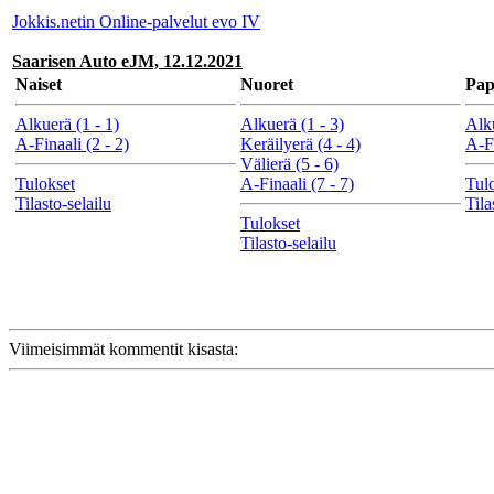
Jokkis.netin Online-palvelut evo IV
Saarisen Auto eJM, 12.12.2021
Naiset
Nuoret
Pa
Alkuerä (1 - 1)
Alkuerä (1 - 3)
Alku
A-Finaali (2 - 2)
Keräilyerä (4 - 4)
A-Fi
Välierä (5 - 6)
Tulokset
A-Finaali (7 - 7)
Tul
Tilasto-selailu
Tila
Tulokset
Tilasto-selailu
Viimeisimmät kommentit kisasta: