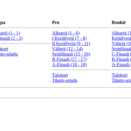
ppa
Pro
Rookie
erä (1 - 1)
Alkuerä (1 - 6)
Alkuerä (1
naali (2 - 2)
I Keräilyerä (7 - 8)
Keräilyerä
II Keräilyerä (9 - 11)
Välierä (1
okset
Välierä (12 - 14)
Semifinaal
sto-selailu
Semifinaali (15 - 16)
C-Finaali 
B-Finaali (17 - 17)
B-Finaali 
A-Finaali (18 - 18)
A-Finaali 
Tulokset
Tulokset
Tilasto-selailu
Tilasto-sel