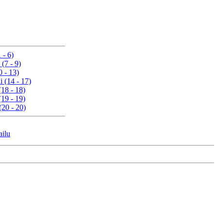
 - 6)
 (7 - 9)
0 - 13)
i (14 - 17)
(18 - 18)
(19 - 19)
(20 - 20)
ailu