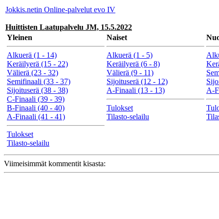
Jokkis.netin Online-palvelut evo IV
Huittisten Laatupalvelu JM, 15.5.2022
Yleinen
Naiset
Nuo
Alkuerä (1 - 14)
Alkuerä (1 - 5)
Alku
Keräilyerä (15 - 22)
Keräilyerä (6 - 8)
Kerä
Välierä (23 - 32)
Välierä (9 - 11)
Semi
Semifinaali (33 - 37)
Sijoituserä (12 - 12)
Sijo
Sijoituserä (38 - 38)
A-Finaali (13 - 13)
A-Fi
C-Finaali (39 - 39)
B-Finaali (40 - 40)
Tulokset
Tul
A-Finaali (41 - 41)
Tilasto-selailu
Tila
Tulokset
Tilasto-selailu
Viimeisimmät kommentit kisasta: