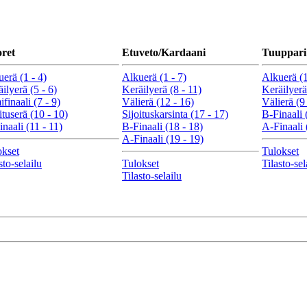
ret
Etuveto/Kardaani
Tuuppari
erä (1 - 4)
Alkuerä (1 - 7)
Alkuerä (1
ilyerä (5 - 6)
Keräilyerä (8 - 11)
Keräilyerä
finaali (7 - 9)
Välierä (12 - 16)
Välierä (9 
ituserä (10 - 10)
Sijoituskarsinta (17 - 17)
B-Finaali 
naali (11 - 11)
B-Finaali (18 - 18)
A-Finaali 
A-Finaali (19 - 19)
okset
Tulokset
sto-selailu
Tulokset
Tilasto-sel
Tilasto-selailu