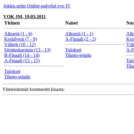
Jokkis.netin Online-palvelut evo IV
VOK JM, 19.03.2011
Yleinen
Naiset
Nuo
Alkuerä (1 - 6)
Alkuerä (1 - 1)
Alku
Keräilyerä (7 - 9)
A-Finaali (2 - 2)
Kerä
Välierä (10 - 12)
Väli
Sijoituskarsinta (13 - 13)
Tulokset
A-Fi
B-Finaali (14 - 14)
Tilasto-selailu
A-Finaali (15 - 15)
Tul
Tila
Tulokset
Tilasto-selailu
Viimeisimmät kommentit kisasta: