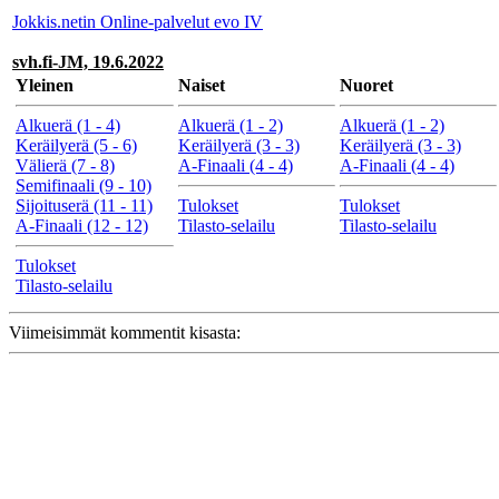
Jokkis.netin Online-palvelut evo IV
svh.fi-JM, 19.6.2022
Yleinen
Naiset
Nuoret
Alkuerä (1 - 4)
Alkuerä (1 - 2)
Alkuerä (1 - 2)
Keräilyerä (5 - 6)
Keräilyerä (3 - 3)
Keräilyerä (3 - 3)
Välierä (7 - 8)
A-Finaali (4 - 4)
A-Finaali (4 - 4)
Semifinaali (9 - 10)
Sijoituserä (11 - 11)
Tulokset
Tulokset
A-Finaali (12 - 12)
Tilasto-selailu
Tilasto-selailu
Tulokset
Tilasto-selailu
Viimeisimmät kommentit kisasta: