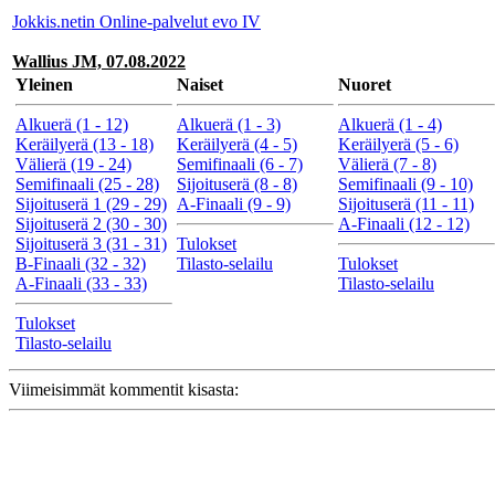
Jokkis.netin Online-palvelut evo IV
Wallius JM, 07.08.2022
Yleinen
Naiset
Nuoret
Alkuerä (1 - 12)
Alkuerä (1 - 3)
Alkuerä (1 - 4)
Keräilyerä (13 - 18)
Keräilyerä (4 - 5)
Keräilyerä (5 - 6)
Välierä (19 - 24)
Semifinaali (6 - 7)
Välierä (7 - 8)
Semifinaali (25 - 28)
Sijoituserä (8 - 8)
Semifinaali (9 - 10)
Sijoituserä 1 (29 - 29)
A-Finaali (9 - 9)
Sijoituserä (11 - 11)
Sijoituserä 2 (30 - 30)
A-Finaali (12 - 12)
Sijoituserä 3 (31 - 31)
Tulokset
B-Finaali (32 - 32)
Tilasto-selailu
Tulokset
A-Finaali (33 - 33)
Tilasto-selailu
Tulokset
Tilasto-selailu
Viimeisimmät kommentit kisasta: