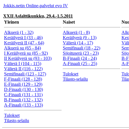
Jokkis.netin Online-palvelut evo IV
XXII Asfalttikunkku, 29.4.-1.5.2011
Yleinen
Naiset
Nuo
Alkuerä (1 - 32)
Alkuerä (1 - 8)
Alku
Keräilyerä I (33 - 46)
Keräilyerä (9 - 13)
Kerä
Keräilyerä II (47 - 64)
Välierä (14 - 17)
Väli
Alkuerä su (65 - 84)
Semifinaali (18 - 22)
Semi
I Keräilyerä su (85 - 92)
Sijoituserä (23 - 23)
Sijo
II Keräilyerä su (93 - 103)
B-Finaali (24 - 24)
B-Fi
Välierä I (104 - 115)
A-Finaali (25 - 25)
A-Fi
Välierä II (116 - 122)
Semifinaali (123 - 127)
Tulokset
Tul
F-Finaali (128 - 128)
Tilasto-selailu
Tila
E-Finaali (129 - 129)
D-Finaali (130 - 130)
C-Finaali (131 - 131)
B-Finaali (132 - 132)
A-Finaali (133 - 133)
Tulokset
Tilasto-selailu