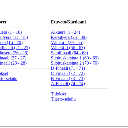
ret
Etuveto/Kardaani
erä (1 - 10)
Alkuerä (1 - 24)
ilyerä (11 - 15)
Keräilyerä (25 - 38)
erä (16 - 20)
Välierä I (39 - 55)
finaali (21 - 25)
Välierä II (56 - 63)
ituserä (26 - 26)
Semifinaali (64 - 68)
naali (27 - 27)
Sijoituskarsinta 1 (69 - 69)
naali (28 - 28)
Sijoituskarsinta 2 (70 - 70)
D-Finaali (71 - 71)
okset
C-Finaali (72 - 72)
sto-selailu
B-Finaali (73 - 73)
A-Finaali (74 - 74)
Tulokset
Tilasto-selailu