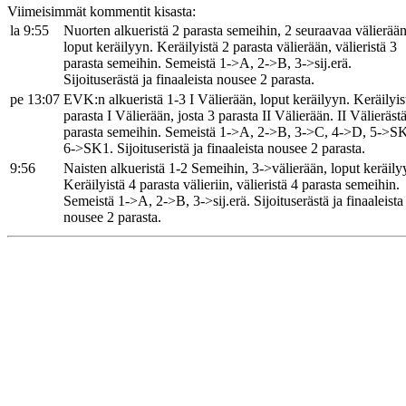
Viimeisimmät kommentit kisasta:
la 9:55
Nuorten alkueristä 2 parasta semeihin, 2 seuraavaa välierään
loput keräilyyn. Keräilyistä 2 parasta välierään, välieristä 3
parasta semeihin. Semeistä 1->A, 2->B, 3->sij.erä.
Sijoituserästä ja finaaleista nousee 2 parasta.
pe 13:07
EVK:n alkueristä 1-3 I Välierään, loput keräilyyn. Keräilyis
parasta I Välierään, josta 3 parasta II Välierään. II Välieräst
parasta semeihin. Semeistä 1->A, 2->B, 3->C, 4->D, 5->S
6->SK1. Sijoituseristä ja finaaleista nousee 2 parasta.
9:56
Naisten alkueristä 1-2 Semeihin, 3->välierään, loput keräily
Keräilyistä 4 parasta välieriin, välieristä 4 parasta semeihin.
Semeistä 1->A, 2->B, 3->sij.erä. Sijoituserästä ja finaaleista
nousee 2 parasta.