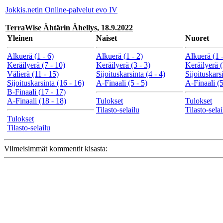
Jokkis.netin Online-palvelut evo IV
TerraWise Ähtärin Ähellys, 18.9.2022
Yleinen
Naiset
Nuoret
Alkuerä (1 - 6)
Alkuerä (1 - 2)
Alkuerä (1 -
Keräilyerä (7 - 10)
Keräilyerä (3 - 3)
Keräilyerä (
Välierä (11 - 15)
Sijoituskarsinta (4 - 4)
Sijoituskarsi
Sijoituskarsinta (16 - 16)
A-Finaali (5 - 5)
A-Finaali (5
B-Finaali (17 - 17)
A-Finaali (18 - 18)
Tulokset
Tulokset
Tilasto-selailu
Tilasto-selai
Tulokset
Tilasto-selailu
Viimeisimmät kommentit kisasta: