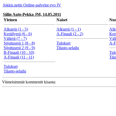
Jokkis.netin Online-palvelut evo IV
Siilin Auto-Pekka JM, 14.05.2011
Yleinen
Naiset
Nuo
Alkuerä (1 - 5)
Alkuerä (1 - 1)
Alku
Keräilyerä (6 - 6)
A-Finaali (2 - 2)
Kerä
Välierä (7 - 7)
Väli
Sijoituserä 1 (8 - 8)
Tulokset
A-Fi
Sijoituserä 2 (9 - 9)
Tilasto-selailu
B-Finaali (10 - 10)
Tul
A-Finaali (11 - 11)
Tila
Tulokset
Tilasto-selailu
Viimeisimmät kommentit kisasta: