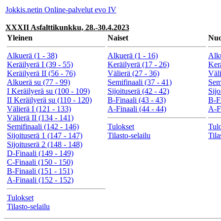
Jokkis.netin Online-palvelut evo IV
XXXII Asfalttikunkku, 28.-30.4.2023
Yleinen
Naiset
Nuo
Alkuerä (1 - 38)
Alkuerä (1 - 16)
Alku
Keräilyerä I (39 - 55)
Keräilyerä (17 - 26)
Kerä
Keräilyerä II (56 - 76)
Välierä (27 - 36)
Väli
Alkuerä su (77 - 99)
Semifinaali (37 - 41)
Semi
I Keräilyerä su (100 - 109)
Sijoituserä (42 - 42)
Sijo
II Keräilyerä su (110 - 120)
B-Finaali (43 - 43)
B-Fi
Välierä I (121 - 133)
A-Finaali (44 - 44)
A-Fi
Välierä II (134 - 141)
Semifinaali (142 - 146)
Tulokset
Tul
Sijoituserä 1 (147 - 147)
Tilasto-selailu
Tila
Sijoituserä 2 (148 - 148)
D-Finaali (149 - 149)
C-Finaali (150 - 150)
B-Finaali (151 - 151)
A-Finaali (152 - 152)
Tulokset
Tilasto-selailu