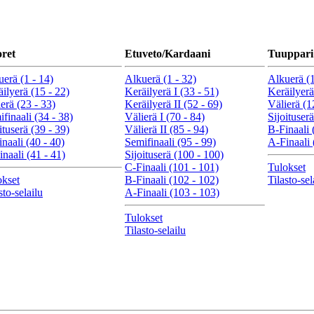
ret
Etuveto/Kardaani
Tuuppari
erä (1 - 14)
Alkuerä (1 - 32)
Alkuerä (1
ilyerä (15 - 22)
Keräilyerä I (33 - 51)
Keräilyerä
erä (23 - 33)
Keräilyerä II (52 - 69)
Välierä (1
finaali (34 - 38)
Välierä I (70 - 84)
Sijoituserä
ituserä (39 - 39)
Välierä II (85 - 94)
B-Finaali 
naali (40 - 40)
Semifinaali (95 - 99)
A-Finaali 
naali (41 - 41)
Sijoituserä (100 - 100)
C-Finaali (101 - 101)
Tulokset
okset
B-Finaali (102 - 102)
Tilasto-sel
sto-selailu
A-Finaali (103 - 103)
Tulokset
Tilasto-selailu