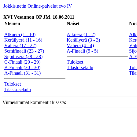
Jokkis.netin Online-palvelut evo IV
XVI Vesannon OP JM, 18.06.2011
Yleinen
Naiset
Nuo
Alkuerä (1 - 10)
Alkuerä (1 - 2)
Alku
Keräilyerä (11 - 16)
Keräilyerä (3 - 3)
Kerä
Välierä (17 - 22)
Välierä (4 - 4)
Väli
Semifinaali (23 - 27)
A-Finaali (5 - 5)
Sijo
Sijoituserä (28 - 28)
A-Fi
C-Finaali (29 - 29)
Tulokset
B-Finaali (30 - 30)
Tilasto-selailu
Tul
A-Finaali (31 - 31)
Tila
Tulokset
Tilasto-selailu
Viimeisimmät kommentit kisasta: