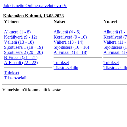
Jokkis.netin Online-palvelut evo IV
Kokemäen Kuhmut, 13.08.2023
Yleinen
Naiset
Nuoret
Alkuerä (1 - 8)
Alkuerä (4 - 6)
Alkuerä (1 - 
Keräilyerä (9 - 12)
Keräilyerä (9 - 10)
Keräilyerä (7
Välierä (13 - 18)
Välierä (13 - 14)
Välierä (11 -
Sijoituserä 1 (19 - 19)
Sijoituserä (16 - 16)
Sijoituserä (
Sijoituserä 2 (20 - 20)
A-Finaali (18 - 18)
A-Finaali (17
B-Finaali (21 - 21)
A-Finaali (22 - 22)
Tulokset
Tulokset
Tilasto-selailu
Tilasto-selail
Tulokset
Tilasto-selailu
Viimeisimmät kommentit kisasta: