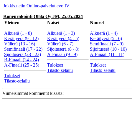
Jokkis.netin Online-palvelut evo IV
Koneurakointi Ollila Oy JM, 25.05.2024
Yleinen
Naiset
Nuoret
Alkuerä (1 - 8)
Alkuerä (1 - 3)
Alkuerä (1 - 4)
Keräilyerä (9 - 12)
Keräilyerä (4 - 5)
Keräilyerä (5 - 6)
Välierä (13 - 16)
Välierä (6 - 7)
Semifinaali (7 - 9)
Semifinaali (17 - 22)
Sijoituserä (8 - 8)
Sijoituserä (10 - 10)
Sijoituserä (23 - 23)
A-Finaali (9 - 9)
A-Finaali (11 - 11)
B-Finaali (24 - 24)
A-Finaali (25 - 25)
Tulokset
Tulokset
Tilasto-selailu
Tilasto-selailu
Tulokset
Tilasto-selailu
Viimeisimmät kommentit kisasta: