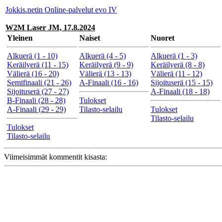
Jokkis.netin Online-palvelut evo IV
W2M Laser JM, 17.8.2024
Yleinen
Naiset
Nuoret
Alkuerä (1 - 10)
Alkuerä (4 - 5)
Alkuerä (1 - 3)
Keräilyerä (11 - 15)
Keräilyerä (9 - 9)
Keräilyerä (8 - 8)
Välierä (16 - 20)
Välierä (13 - 13)
Välierä (11 - 12)
Semifinaali (21 - 26)
A-Finaali (16 - 16)
Sijoituserä (15 - 15)
Sijoituserä (27 - 27)
A-Finaali (18 - 18)
B-Finaali (28 - 28)
Tulokset
A-Finaali (29 - 29)
Tilasto-selailu
Tulokset
Tilasto-selailu
Tulokset
Tilasto-selailu
Viimeisimmät kommentit kisasta: