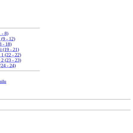
 - 8)
 (9 - 12)
3 - 18)
i (19 - 21)
 1 (22 - 22)
 2 (23 - 23)
(24 - 24)
ailu