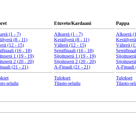
ret
Etuveto/Kardaani
Pappa
erä (1 - 7)
Alkuerä (1 - 7)
Alkuerä (1
ilyerä (8 - 11)
Keräilyerä (8 - 11)
Keräilyerä
erä (12 - 15)
Välierä (12 - 15)
Välierä (1
finaali (16 - 18)
Semifinaali (16 - 18)
Semifinaal
ituserä 1 (19 - 19)
Sijoituserä 1 (19 - 19)
Sijoituserä
ituserä 2 (20 - 20)
Sijoituserä 2 (20 - 20)
Sijoituserä
naali (21 - 21)
A-Finaali (21 - 21)
A-Finaali 
okset
Tulokset
Tulokset
sto-selailu
Tilasto-selailu
Tilasto-sel