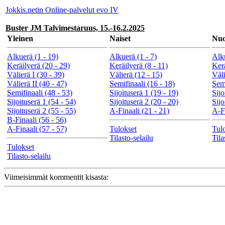
Jokkis.netin Online-palvelut evo IV
Buster JM Talvimestaruus, 15.-16.2.2025
Yleinen
Naiset
Nuo
Alkuerä (1 - 19)
Alkuerä (1 - 7)
Alku
Keräilyerä (20 - 29)
Keräilyerä (8 - 11)
Kerä
Välierä I (30 - 39)
Välierä (12 - 15)
Väli
Välierä II (40 - 47)
Semifinaali (16 - 18)
Semi
Semifinaali (48 - 53)
Sijoituserä 1 (19 - 19)
Sijo
Sijoituserä 1 (54 - 54)
Sijoituserä 2 (20 - 20)
Sijo
Sijoituserä 2 (55 - 55)
A-Finaali (21 - 21)
A-Fi
B-Finaali (56 - 56)
A-Finaali (57 - 57)
Tulokset
Tul
Tilasto-selailu
Tila
Tulokset
Tilasto-selailu
Viimeisimmät kommentit kisasta: