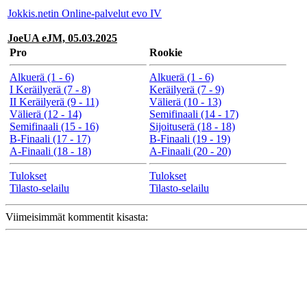
Jokkis.netin Online-palvelut evo IV
JoeUA eJM, 05.03.2025
Pro
Rookie
Alkuerä (1 - 6)
Alkuerä (1 - 6)
I Keräilyerä (7 - 8)
Keräilyerä (7 - 9)
II Keräilyerä (9 - 11)
Välierä (10 - 13)
Välierä (12 - 14)
Semifinaali (14 - 17)
Semifinaali (15 - 16)
Sijoituserä (18 - 18)
B-Finaali (17 - 17)
B-Finaali (19 - 19)
A-Finaali (18 - 18)
A-Finaali (20 - 20)
Tulokset
Tulokset
Tilasto-selailu
Tilasto-selailu
Viimeisimmät kommentit kisasta: