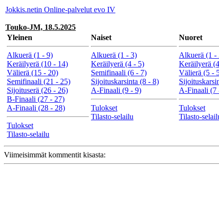
Jokkis.netin Online-palvelut evo IV
Touko-JM, 18.5.2025
Yleinen
Naiset
Nuoret
Alkuerä (1 - 9)
Alkuerä (1 - 3)
Alkuerä (1 - 
Keräilyerä (10 - 14)
Keräilyerä (4 - 5)
Keräilyerä (4
Välierä (15 - 20)
Semifinaali (6 - 7)
Välierä (5 - 
Semifinaali (21 - 25)
Sijoituskarsinta (8 - 8)
Sijoituskarsin
Sijoituserä (26 - 26)
A-Finaali (9 - 9)
A-Finaali (7 
B-Finaali (27 - 27)
A-Finaali (28 - 28)
Tulokset
Tulokset
Tilasto-selailu
Tilasto-selail
Tulokset
Tilasto-selailu
Viimeisimmät kommentit kisasta: